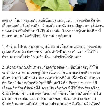
แค่เวลาในการดูแลตัวเองก็น้อยจะแย่อยู่แล้ว กว่าจะซักเสื้อ รีด
เสื้อแต่ละตัว โอ้ย! เพลีย...ถ้ายังต้องมานั่งกังวลปัญหาการใช้งาน
ของเครื่องซักผ้าอีกคงไม่ดีแน่ เอาล่ะ! ใครอยากรู้เทคนิคดี ๆ ที่
ช่วยถนอมเครื่องซักผ้าล่ะก็ ตามมาดูกันเลย
1. ซักด้วยโปรแกรมอุณหภูมิน้ำปกติ : ในส่วนนี้นอกจากจะช่วย
ดูแลเครื่องแล้ว ยังช่วยประหยัดค่าไฟในกระเป๋าสตางค์ได้อีก
ด้วยนะ เอาเป็นว่าถ้าไม่จำเป็น...อย่าซักน้ำร้อนเลย
2. เลือกผลิตภัณฑ์ที่เหมาะกับเครื่องซักผ้า : ข้อนี้สำคัญ ถ้าไม่
จดจำและทำตาม...ขอขู่ไว้ตรงนี้เลยว่าอนาคตเครื่องพังอาจจะ
เดินทางมาใกล้ถึงแล้ว โดยเฉพาะใครที่ใช้เครื่องซักผ้าฝาหน้า
ถ้าเลือกใช้ผลิตภัณฑ์ไม่ถูกวิธีก็บอกได้คำเดียวว่า “บาย!” วิธี
เลือกผลิตภัณฑ์ซักผ้าที่ดี ควรเป็นผลิตภัณฑ์ที่ใช้สำหรับเครื่อง
ซักผ้าโดยเฉพาะ อย่างเครื่องฝาหน้าก็ต้องใช้ผลิตภัณฑ์สำหรับ
ฝาหน้า ควรเลือกแบบที่ปริมาณฟองกำลังพอเหมาะพอดี ไม่
น้อยหรือมากจนเกินไป อย่าง “เปา เอ็ม.วอช ลิควิด” ผลิตภัณฑ์