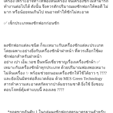
เครื่อง เพราะอาจทำให้ฟองล้นเครื่อง จนเครื่องซักไม่สามารถ
ทำงานต่อไปได้ ดังนั้น จึงควรตักปริมาณผงซักฟอกให้พอดี ไม่
มาก หรือน้อยจนเกินไป จนอาจทำให้ซักไม่สะอาด
✅ เช็กประเภทผงซักฟอกก่อนซัก
ผงซักฟอกแต่ละชนิด ก็จะเหมาะกับเครื่องซักแต่ละประเภท
โดยเฉพาะอย่างยิ่งกับเครื่องซักผ้าฝาหน้า ที่ควรเลือกใช้ผง
ซักฟอกสำหรับฝาหน้า
อย่าง เปา เอ็ม.วอช ยืนหนึ่งเชี่ยวชาญเรื่องเครื่องซักผ้า ✅
เหมาะกับเครื่องซักผ้าทุกประเภท ด้วยปริมาณฟองพอเหมาะ
ไม่ล้นเครื่อง ✨ พร้อมช่วยถนอมเครื่องซักให้ใช้ได้ยาว ๆ ????
และยังเป็นมิตรต่อสิ่งแวดล้อม ด้วย MES Green Technology
สารทำความสะอาดสกัดจากปาล์มธรรมชาติ ยิ่งใช้ ยิ่งชอบ
ตอบโจทย์คุ้มค่าแบบนี้ ลองเลย ????
*ยอดขายอันดับ 1 ในกลุ่มผงซักฟอกสูตรมาตรฐานสำหรับ