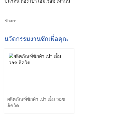
ขนาดนี้ ต้อง เปา เอ็ม.วอช เท่านั้น
Share
นวัตกรรมงานซักเพื่อคุณ
ผลิตภัณฑ์ซักผ้า เปา เอ็ม วอช
ลิควิด