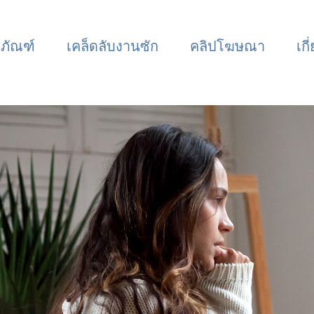
ตภัณฑ์
เคล็ดลับงานซัก
คลิปโฆษณา
เกี