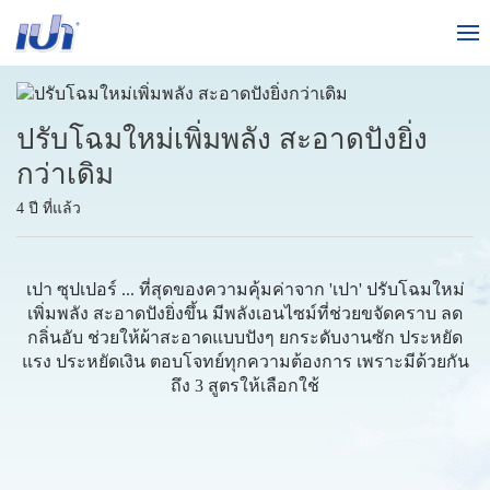
ปรับโฉมใหม่เพิ่มพลัง สะอาดปังยิ่ง
กว่าเดิม
4 ปี ที่แล้ว
เปา ซุปเปอร์ ... ที่สุดของความคุ้มค่าจาก 'เปา' ปรับโฉมใหม่
เพิ่มพลัง สะอาดปังยิ่งขึ้น มีพลังเอนไซม์ที่ช่วยขจัดคราบ ลด
กลิ่นอับ ช่วยให้ผ้าสะอาดแบบปังๆ ยกระดับงานซัก ประหยัด
แรง ประหยัดเงิน ตอบโจทย์ทุกความต้องการ เพราะมีด้วยกัน
ถึง 3 สูตรให้เลือกใช้