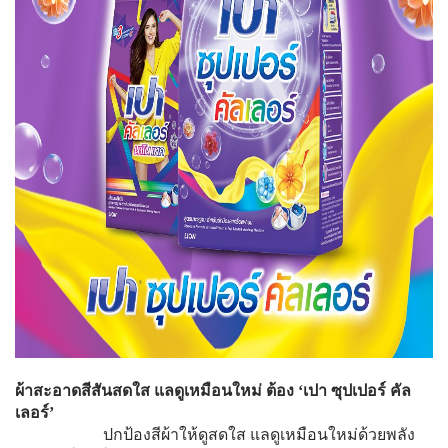
ผ้าสะอาดสีสันสดใส แลดูเหมือนใหม่ ต้อง
‘เปา ซุปเปอร์ คัล
เลอร์’
ปกป้องสีผ้าให้ดูสดใส แลดูเหมือนใหม่ด้วยพลัง