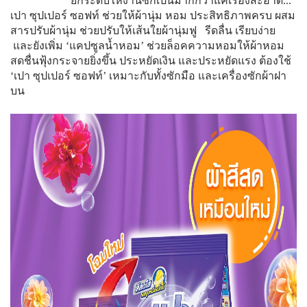
ยกระดับให้งานซักเป็นมากกว่าแค่เรื่องสะอาด...
เปา ซุปเปอร์ ซอฟท์ ช่วยให้ผ้านุ่ม หอม ประสิทธิภาพครบ ผสม
สารปรับผ้านุ่ม ช่วยปรับให้เส้นใยผ้านุ่มฟู รีดลื่น เรียบง่าย
และยังเพิ่ม ‘แคปซูลน้ำหอม’ ช่วยล็อคความหอมให้ผ้าหอม
สดชื่นฟุ้งกระจายยิ่งขึ้น ประหยัดเงิน และประหยัดแรง ต้องใช้
‘เปา ซุปเปอร์ ซอฟท์’ เหมาะกับทั้งซักมือ และเครื่องซักผ้าฝา
บน