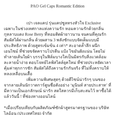
PAO Gel Caps Romantic Edition
เปา เจลแคป รุ่นแคปซูลทรงหัวใจ Exclusive
เฉพาะในช่วงเทศกาลแห่งความรัก หอมความรักด้วยกลิ่น
กุหลาบแดง Rose Berry ที่หอมติดผ้ายาวนาน จนคนที่คุณรัก
สัมผัสได้ผ่านกลิ่น ด้วยผสาน 3 พลังซักแบบจัดเต็มแบบมี
ประสิทธิภาพ ด้วยสูตรเข้มข้น 4 เท่า* สะอาดล้ำลึก ผนึก
เอนไซม์ ที่ช่วยขจัดคราบโปรตีน แป้ง ไขมันฝังแน่น โดยไม่
ทำลายเส้นใยผ้า บรรจุในฟิล์มบางใสเป็นมิตรกับสิ่งแวดล้อม
ละลายน้ำง่าย ตอบโจทย์ไลฟ์สไตล์ยุคใหม่ ที่ช่วยประหยัดเวลา
คุ้มค่าทุกการซัก สัมผัสได้ถึงความรักกันจริง ที่ไม่ทิ้งคราบให้
หลงเหลือบนเสื้อ
เพิ่มความพิเศษสุดๆ ด้วยดีไซน์น่ารักๆ บนซอง
จากลายเส้นนักวาดการ์ตูนชื่อดังอย่าง ‘มุนินท์ สายประสาท’ ที่
มีความเป็นเอกลักษณ์ น่ารัก สดใสควรมีเก็บสะสมไว้ หาซื้อได้
แล้ววันนี้ ! ที่ช่องทางออนไลน์
*เมื่อเปรียบเทียบกับผลิตภัณฑ์ซักผ้าสูตรมาตรฐานของ บริษัท
ไลอ้อน (ประเทศไทย) จำกัด