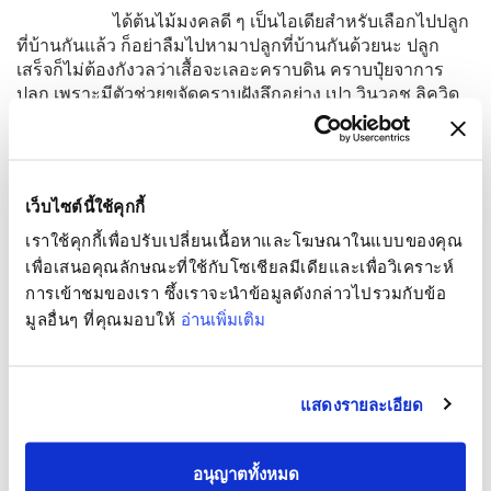
ได้ต้นไม้มงคลดี ๆ เป็นไอเดียสำหรับเลือกไปปลูก
ที่บ้านกันแล้ว ก็อย่าลืมไปหามาปลูกที่บ้านกันด้วยนะ ปลูก
เสร็จก็ไม่ต้องกังวลว่าเสื้อจะเลอะคราบดิน คราบปุ๋ยจาการ
ปลูก เพราะมีตัวช่วยขจัดคราบฝังลึกอย่าง เปา วินวอช ลิควิด
สูตรเข้มข้น สำหรับซักมือ และเครื่องซักฝาบน ที่มีพลังซัก
พร้อมขจัดทุกคราบหนัก และคราบฝังลึก ซอกซอนลึกเข้าถึง
เส้นใย พร้อมเพิ่มพลัง Polymer ที่ช่วยเคลือบป้องกันไม่ให้คราบ
สกปรกฝังลงลึกถึงเส้นใย ปล่อยให้เรื่องการฝังลึกเป็นเรื่องของ
เว็บไซต์นี้ใช้คุกกี้
รากต้นไม้ก็พอ
เราใช้คุกกี้เพื่อปรับเปลี่ยนเนื้อหาและโฆษณาในแบบของคุณ
ขอบคุณข้อมูลจาก
เพื่อเสนอคุณลักษณะที่ใช้กับโซเชียลมีเดียและเพื่อวิเคราะห์
https://bit.ly/3OAyPtj
การเข้าชมของเรา ซึ้งเราจะนำข้อมูลดังกล่าวไปรวมกับข้อ
มูลอื่นๆ ที่คุณมอบให้
อ่านเพิ่มเติม
Share
แสดงรายละเอียด
นวัตกรรมงานซักเพื่อคุณ
อนุญาตทั้งหมด