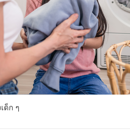
งเด็ก ๆ