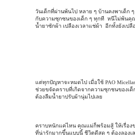
วันเด็กที่ผ่านพ้นไป หลาย ๆ บ้านคงพาเด็ก 
กับความซุกซนของเด็ก ๆ ทุกที หนีไม่พ้นคุ
น้ำยาซักผ้า เปลืองเวลาแช่ผ้า อีกทั้งยังเ
แต่ทุกปัญหาจะหมดไป เมื่อใช้ PAO Micellar 
ช่วยขจัดคราบที่เกิดจากความซุกชนของเด็ก ๆ
ต้องลืมน้ำยาปรับผ้านุ่มไปเลย
คราบหนักแค่ไหน คุณแม่ก็พร้อมสู้ ให้เรื่อง
ที่น่ารักมากขึ้นแบบนี้ ชีวิตดีสุด ๆ ต้องลอ