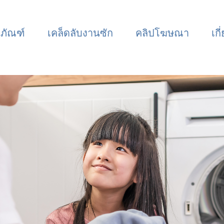
ตภัณฑ์
เคล็ดลับงานซัก
คลิปโฆษณา
เกี