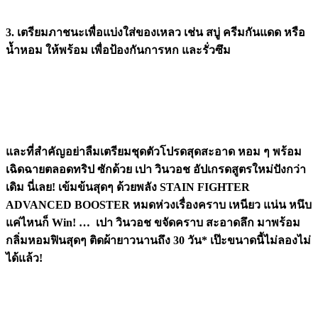
3. เตรียมภาชนะเพื่อแบ่งใส่ของเหลว เช่น สบู่ ครีมกันแดด หรือ
น้ำหอม ให้พร้อม เพื่อป้องกันการหก และรั่วซึม
และที่สำคัญอย่าลืมเตรียมชุดตัวโปรดสุดสะอาด หอม ๆ พร้อม
เฉิดฉายตลอด
ทริป
ซักด้วย เปา วินวอช อัปเกรดสูตรใหม่ปังกว่า
เดิม นี่เลย! เข้มข้นสุดๆ ด้วยพลัง STAIN FIGHTER
ADVANCED BOOSTER หมดห่วงเรื่อง
คราบ เหนียว แน่น หนึบ
แค่ไหนก็ Win! …
เปา วินวอช ขจัดคราบ สะอาดลึก
มาพร้อม
กลิ่มหอมฟินสุดๆ ติด
ผ้า
ยาวนานถึง 30 วัน*
เป๊ะ
ขนาดนี้ไม่ลองไม่
ได้แล้ว! ​