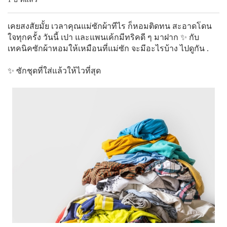
เคยสงสัยมั้ย เวลาคุณแม่ซักผ้าทีไร ก็หอมติดทน สะอาดโดน
ใจทุกครั้ง วันนี้ เปา และแพนเค้กมีทริคดี ๆ มาฝาก ✨ กับ
เทคนิคซักผ้าหอมให้เหมือนที่แม่ซัก จะมีอะไรบ้าง ไปดูกัน .
✨ ซักชุดที่ใส่แล้วให้ไวที่สุด