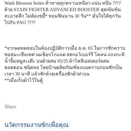
Wash Blossom Series ท้าทายทุกคราบเหนียว แน่น หนึบ ????
ด้วย STAIN FIGHTER ADVANCED BOOSTER สุดเข้มข้น
สะอาดลึก ไม่ต้องขยี้* หอมฟินนาน 30 วัน** มั่นใจได้ทุกวัน
ไปกับ PAO ????
*จากผลทดสอบในห้องปฏิบัติการเมื่อ ธ.ค. 65 ในการซักคราบ
ซอสมะเขือเทศ นมช็อกโกแลต สตรอว์เบอร์รี โคลน แกงกะทิ
น้ำจิ้มหมูสะเต๊ะ บนผ้าผสม 65/35 ผ้าโพลีเอสเตอร์ผสม
คอตตอน ชนิดทอ โดยป้ายผลิตภัณฑ์ลงบนคราบก่อนซักเป็น
เวลา 30 นาที แล้วซักด้วยเครื่องซักผ้าฝาบน
**เมื่อเก็บผ้าไว้ในตู้
Share
นวัตกรรมงานซักเพื่อคุณ