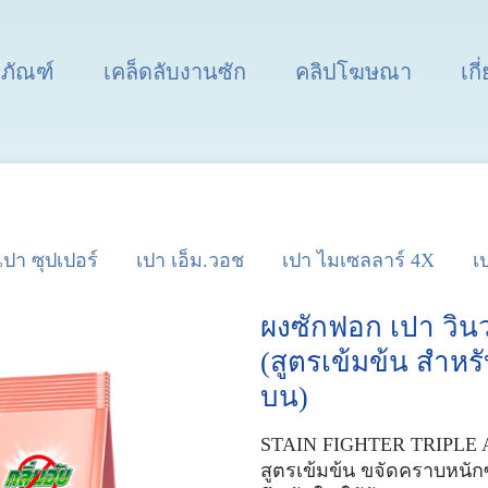
ตภัณฑ์
เคล็ดลับงานซัก
คลิปโฆษณา
เกี
เปา ซุปเปอร์
เปา เอ็ม.วอช
เปา ไมเซลลาร์ 4X
เ
ผงซักฟอก เปา วินว
(สูตรเข้มข้น สำหรั
บน)
STAIN FIGHTER TRIPLE 
สูตรเข้มข้น ขจัดคราบหนัก