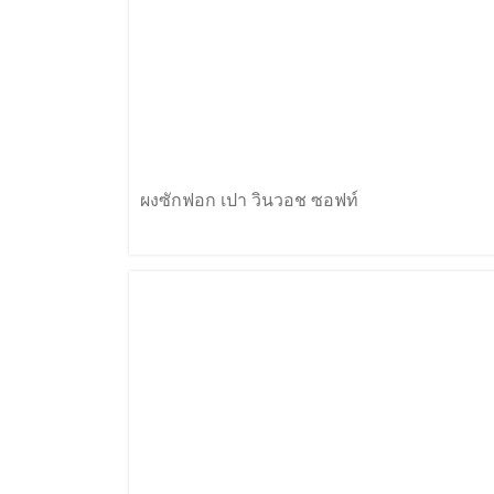
ผงซักฟอก เปา วินวอช ซอฟท์