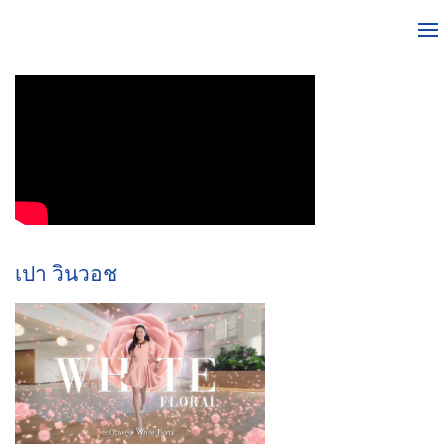
เปา วินวอช