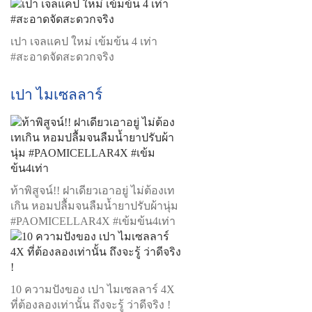
เปา เจลแคป ใหม่ เข้มข้น 4 เท่า
#สะอาดจัดสะดวกจริง
เปา ไมเซลลาร์
ท้าพิสูจน์!! ฝาเดียวเอาอยู่ ไม่ต้องเท
เกิน หอมปลื้มจนลืมน้ำยาปรับผ้านุ่ม
#PAOMICELLAR4X #เข้มข้น4เท่า
10 ความปังของ เปา ไมเซลลาร์ 4X
ที่ต้องลองเท่านั้น ถึงจะรู้ ว่าดีจริง !