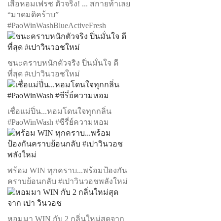
เสื้อหอมเฟรช ตัวจริง! ... สกายท้าเลย
“มาดมดิคร้าบ”
#PaoWinWashBlueActiveFresh
ชนะคราบหนักตัวจริง ปิ่นมั่นใจ ดี
ที่สุด #เปาวินวอชใหม่
เชื่อแม่ปิ่น...หอมโดนใจทุกกลิ่น
#PaoWinWash #ซีรี่ย์ความหอม
พร้อม WIN ทุกคราบ...พร้อมป้องกัน
คราบย้อนกลับ #เปาวินวอชพลังใหม่
หอมมา WIN กับ 2 กลิ่นใหม่สุดจาก