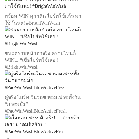
พร้อม WIN ทุกกลิ่น ไบร์ทใช้แล้ว มา
ใช้กันนะ! #BrightWinWash
ชนะคราบหนักตัวจริง คราบไหนก็
WIN... #เชื่อไบร์ทใช้เลย !
#BrightWinWash
คู่จริง ไบร์ท-วินวอช หอมเฟรชทั้งวัน
“มาดมมั้ย”
#PaoWinWashBlueActiveFresh