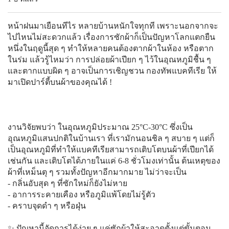
หน้าฝนมาเยือนทีไร หลายบ้านหนักใจทุกที เพราะนอกจากจะ
ไปไหนไม่สะดวกแล้ว เรื่องการซักผ้าก็เป็นปัญหาโลกแตกยืน
หนึ่งในฤดูนี้สุด ๆ ทำให้หลายคนต้องตากผ้าในห้อง หรือตาก
ในร่ม แล้วรู้ไหมว่า การปล่อยผ้าเปียก ๆ ไว้ในอุณหภูมิชื้น ๆ
และตากแบบผิด ๆ อาจเป็นการเชิญชวน กองทัพแบคทีเรีย ให้
มาเปิดปาร์ตี้บนผ้าของคุณได้ !
งานวิจัยพบว่า ในอุณหภูมิประมาณ 25°C-30°C ซึ่งเป็น
อุณหภูมิแสนปกติในบ้านเรา ที่เรามักนอนชิล ๆ สบาย ๆ แต่ก็
เป็นอุณหภูมิที่ทำให้แบคทีเรียสามารถเติบโตบนผ้าที่เปียกได้
เช่นกัน และเติบโตได้ภายในแค่ 6-8 ชั่วโมงเท่านั้น ต้นเหตุของ
ผ้าที่เหม็นตุ ๆ รวมทั้งปัญหาอีกมากมาย ไม่ว่าจะเป็น
- กลิ่นอับสุด ๆ ที่ซักใหม่ก็ยังไม่หาย
- อาการระคายเคือง หรือภูมิแพ้โดยไม่รู้ตัว
- คราบจุดดำ ๆ หรือฝุ่น
✨ ปัญหานี้จัดการได้ง่าย ๆ แค่ซักผ้าให้สะอาดตั้งแต่ขั้นตอน