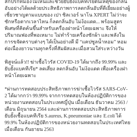
สกปรกที่มองไม่เห็นและช่วยยับยั้งแบคทีเรียต้นเหตุของกลิ่น
อับอย่างได้ผลด้วยประสิทธิภาพการลดกลิ่นอับที่ดีเยี่ยมอย่างผู้
เชี่ยวชาญตามแบบของ เปา ซิลเวอร์ นาโน XPERT ไม่ว่าจะ
ซักหรือตากเวลาไหน ก็ลดกลิ่นอับ ไม่ง้อแดด... พร้อมสูตร
พิเศษที่คิดค้นขึ้นสำหรับเครื่องฝาหน้าโดยเฉพาะ จึงให้
ปริมาณฟองที่พอเหมาะ ไม่ทำร้ายเครื่องซักผ้า และพลังใน
การขจัดคราบต่างๆ ได้เป็นอย่างดี มี “แคปซูลน้ำหอม” หอม
ต่อเนื่องยาวนานทุกครั้งที่สัมผัสและเมื่อสวมใส่ระหว่างวัน
พิสูจน์แล้ว!! ฆ่าเชื้อไวรัส COVID-19 ได้มากถึง 99.99% และ
ยับยั้งแบคทีเรีย* ลดเสี่ยง ลดกลิ่นอับ ไม่ง้อแดด เพื่อเครื่องฝา
หน้าโดยเฉพาะ
*ผ่านการทดสอบประสิทธิภาพการฆ่าเชื้อไวรัส
SARS-CoV-
2
ได้มากกว่า 99.99% จากการทดสอบในห้องปฏิบัติการของ
หน่วยงานทดสอบในประเทศญี่ปุ่น เมื่อเดือน ธันวาคม 2563 /
เดือน มิถุนายน 2564 และผ่านการทดสอบประสิทธิภาพการ
ยับยั้งเชื้อแบคทีเรีย
S.aureus, K.pneumoniae
และ
E.coli
ได้
99.9% ในห้องปฏิบัติการของหน่วยงานทดสอบในประเทศไทย
เมื่อเดือน กันยายน 2563