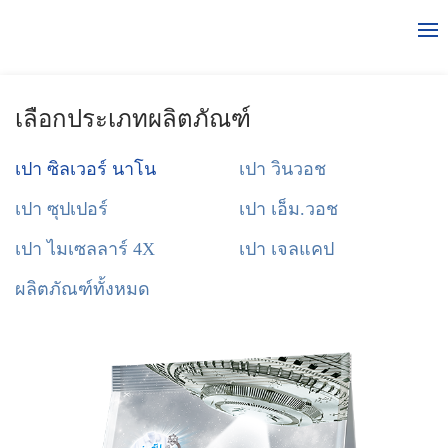
เลือกประเภทผลิตภัณฑ์
เปา ซิลเวอร์ นาโน
เปา วินวอช
เปา ซุปเปอร์
เปา เอ็ม.วอช
เปา ไมเซลลาร์ 4X
เปา เจลแคป
ผลิตภัณฑ์ทั้งหมด