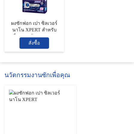
ผงซักฟอก เปา ซิลเวอร์
นาโน XPERT สำหรับ
เครื่องฝาหน้า ขนาด 2500
สั่งซื้อ
กรัม
นวัตกรรมงานซักเพื่อคุณ