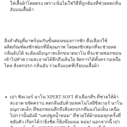
ใส่เสื้อผ้าโดยตรง เพราะนั่นไม่ใช่วิธีที่ถูกต้องที่ช่วยลดกลิ่น
อับบนเสื้อผ้า
สิ่งสำคัญที่มาพร้อมกับขั้นตอนของการซัก คือเลือกใช้
ผลิตภัณฑ์ผงซักฟอกที่มีคุณภาพ โดยผงซักฟอกที่จะช่วยลด
กลิ่นอับได้ จะต้องมีอนุภาคเล็กขนาดนาโน ที่จะช่วยซอกซอน
เข้าไปทำความสะอาดได้ลึกถึงเส้นใย จัดการได้ทั้งคราบเหงื่อ
ไคล สิ่งสกปรก กลิ่นอับ รวมถึงแบคทีเรียบนเสื้อผ้า
เปา ซิลเวอร์ นาโน XPERT SOFT ตัวเลือกดีๆ ที่ช่วยให้ผ้า
สะอาด ขจัดคราบ ลดกลิ่นอับด้วยเทคโนโลยีซิลเวอร์ นาโน
อนุภาคเล็ก ที่ซอกซอนลึกถึงสิ่งสกปรกที่มองไม่เห็น เหนือ
ไปกว่านั้นยังมี “แคปซูลน้ำหอม” ที่ช่วยให้ผ้าหอมทุกครั้งที่
ขยับตัว เรียกได้ว่ายิ่งชิด ก็ยิ่งห๊อมมม หอม! นอกจากนี้ เปา