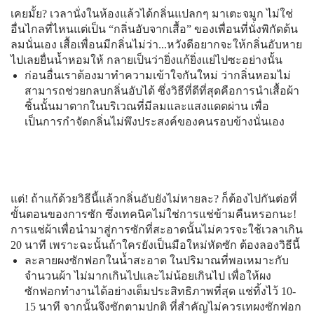
เคยมั้ย? เวลานั่งในห้องแล้วได้กลิ่นแปลกๆ มาเตะจมูก ไม่ใช่
อื่นไกลที่ไหนแต่เป็น “กลิ่นอับจากเสื้อ” ของเพื่อนที่นั่งพิกัดต้น
ลมนั่นเอง เสื้อเพื่อนมีกลิ่นไม่ว่า...หวังดีอยากจะให้กลิ่นอับหาย
ไปเลยยื่นน้ำหอมให้ กลายเป็นว่ายิ่งแก้ยิ่งแย่ไปซะอย่างนั้น
ก่อนอื่นเราต้องมาทำความเข้าใจกันใหม่ ว่ากลิ่นหอมไม่
สามารถช่วยกลบกลิ่นอับได้ ซึ่งวิธีที่ดีที่สุดคือการนำเสื้อผ้า
ชิ้นนั้นมาตากในบริเวณที่มีลมและแสงแดดผ่าน เพื่อ
เป็นการกำจัดกลิ่นไม่พึงประสงค์ของคนรอบข้างนั่นเอง
แต่! ถ้าแก้ด้วยวิธีนี้แล้วกลิ่นอับยังไม่หายละ? ก็ต้องไปกันต่อที่
ขั้นตอนของการซัก ซึ่งเทคนิคไม่ใช่การแช่ข้ามคืนหรอกนะ!
การแช่ผ้าเพื่อนำมาสู่การซักที่สะอาดนั้นไม่ควรจะใช้เวลาเกิน
20 นาที เพราะฉะนั้นถ้าใครยังเป็นมือใหม่หัดซัก ต้องลองวิธีนี้
ละลายผงซักฟอกในน้ำสะอาด ในปริมาณที่พอเหมาะกับ
จำนวนผ้า ไม่มากเกินไปและไม่น้อยเกินไป เพื่อให้ผง
ซักฟอกทำงานได้อย่างเต็มประสิทธิภาพที่สุด แช่ทิ้งไว้ 10-
15 นาที จากนั้นจึงซักตามปกติ ที่สำคัญไม่ควรเทผงซักฟอก