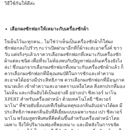
วิธีใช้กันให้ดีล่ะ
เลือกผงซักฟอกให้เหมาะกับเครื่องซักผ้า
ใจเย็นไว้นะทุกคน... ไม่ใช่ว่าเห็นเป็นเครื่องซักผ้าก็ใส่ผง
ซักฟอกลงไปรัวๆ กะว่าเปิดฝามาอีกทีก็ผ้าจะสะอาดวิ๊งค์ ขาว
วับ แต่จริงๆแล้วเราควรเลือกผงซักฟอกที่เหมาะกับเครื่องซัก
ผ้าแต่ละชนิด เพื่อที่จะไม่ต้องพบกับปัญหาฟองล้นเครื่องยังไง
ล่ะ! ซึ่งนอกจากเลือกผงซักฟอกที่เหมาะกับเครื่องซักผ้าแล้ว ก็
ควรเลือกผงซักฟอกที่มีคุณสมบัติในการซักและทำความ
สะอาดได้อย่างมีประสิทธิภาพ ควรเลือกผงซักฟอกที่มีอนุภาค
ขนาดเล็ก เข้าทำความสะอาดคราบเหงื่อไคล สิ่งสกปรกที่มอง
ไม่เห็น และกลิ่นอับได้เป็นอย่างดี อย่างเปา ซิลเวอร์ นาโน
XPERT สำหรับเครื่องฝาหน้า ด้วยเทคโนโลยี “ซิลเวอร์
นาโน” ที่ช่วยยับยั้งแบคทีเรียต้นเหตุของกลิ่นอับอย่างได้ผล มี
ประสิทธิภาพลดกลิ่นอับที่ดีเยี่ยมแบบเฉพาะของ เปา ซิลเวอร์
นาโน พร้อมสูตรพิเศษที่คิดค้นขึ้นสำหรับเครื่องฝาหน้าโดย
เฉพาะ จึงให้ปริมาณฟองที่พอเหมาะ และมีพลังในการขจัด