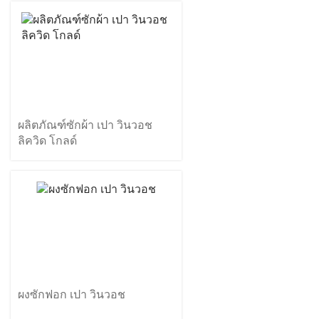
ผลิตภัณฑ์ซักผ้า เปา วินวอช
ลิควิด โกลด์
ผงซักฟอก เปา วินวอช