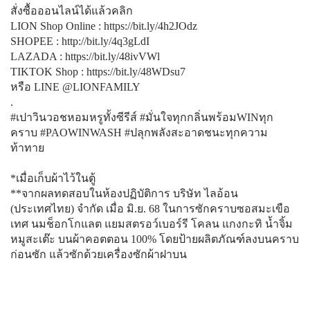
สั่งซื้อออนไลน์ได้แล้วคลิก
LION Shop Online :
https://bit.ly/4h2JOdz
​
SHOPEE :
http://bit.ly/4q3gLdI
​
LAZADA :
https://bit.ly/48ivVWl
TIKTOK Shop :
https://bit.ly/48WDsu7
หรือ LINE @LIONFAMILY
.
#เปาวินวอชหอมหรูทั้งซีรีส์ #มั่นใจทุกกลิ่นพร้อมWINทุก
คราบ #PAOWINWASH​​​ #ปลุกพลังสะอาดชนะทุกความ
ท้าทาย​​
*เมื่อเก็บผ้าไว้ในตู้​​
**จากผลทดสอบในห้องปฏิบัติการ บริษัท ไลอ้อน
(ประเทศไทย) จำกัด เมื่อ มิ.ย. 68 ในการซักคราบซอสมะเขือ
เทศ นมช็อกโกแลต แยมสตรอว์เบอร์รี โคลน แกงกะทิ น้ำจิ้ม
หมูสะเต๊ะ บนผ้าคอตตอน 100% โดยป้ายผลิตภัณฑ์ลงบนคราบ
ก่อนซัก แล้วซักด้วยเครื่องซักผ้าฝาบน​