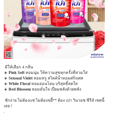
มีให้เลือก 4 กลิ่น
☀️
Pink Soft
หอมนุ่ม ให้ความสุขทุกครั้งที่สวมใส่
☀️
Sensual Violet
หอมหรู สไตล์น้ำหอมฝรั่งเศส
☀️
White Floral
หอมอ่อนโยน บริสุทธิ์สดใส
☀️
Red Blossom
หอมมั่นใจ เปี่ยมพลังด้วยพลัง
ซักง่าย ไม่ต้องแช่ ไม่ต้องขยี้** ต้อง เปา วินวอช ซีรีส์ เซตนี้
เลย !
.