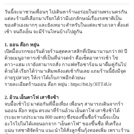
วันนี้จะมาชวนเพื่อนๆ ไปเดินหาร้านอร่อยในย่านพระนครกัน
แต่ละร้านที่เลือกมาเรียกได้ว่ามีเอกลักษณ์เรื่องรสชาติเป็น
ของตัวเองมากๆ และยังเหมาะสำหรับในแต่ละช่วงเวลา ตั้งแต่
เช้า จนถึงเย็น จะมีร้านไหนบ้างไปดูกัน
1. ออน ล๊อก หยุ่น
เปิดมื้อแรกของวันด้วยร้านสุดคลาสสิกที่เปิดมานานกว่า 80 ปี
ด้วยเมนูอาหารเช้าที่เป็นที่น่าจดจำ คือเซ็ตอาหารเช้า ไข่
ดาว+แฮม เรายังสามารถสั่ง กาแฟหรือชาร้อน มาดื่มคู่กันไป
ด้วยได้ เรียกได้ว่ามาเติมพลังแต่เช้ากันเลย แถมร้านนี้ยังมีจุด
ถ่ายรูปสวยๆ ให้เราได้เก็บภาพอีกด้วยนะ
รายละเอียดร้านออน ล๊อก หยุ่น :
https://bit.ly/3lTT4Ue
2. อ้วน เย็นตาโฟ เสาชิงช้า
จบมื้อเช้าไป มาต่อกันที่มื้อเที่ยง เพื่อนๆ สามารถเดินจากร้า
นออน ล๊อก หยุ่น ตรงมาที่ร้านอ้วน เย็นตาโฟ เสาชิงช้าได้
(ระยะทางประมาณ 800 เมตร) ซึ่งของขึ้นชื่อร้านนี้จะเป็น
อะไรไปไม่ได้เลยนอกจาก “เย็นตาโฟ” ของขึ้นชื่อ ที่เครื่อง
แน่น รสชาติจัดจ้าน แนะนำให้สั่งลูกชิ้นกุ้งทอดเพิ่ม เพราะร้าน