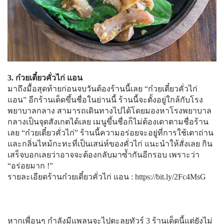
3. ก๋วยเตี๋ยวคั่วไก่ แอน
มาถึงมื้อสุดท้ายก่อนจบวันต้องร้านนี้เลย “ก๋วยเตี๋ยวคั่วไก่
แอน” อีกร้านเด็ดขึ้นชื่อในย่านนี้ ร้านนี้จะตั้งอยู่ใกล้กับโรง
พยาบาลกลาง สามารถเดินทางไปได้โดยมองหาโรงพยาบาล
กลางเป็นจุดสังเกตได้เลย เมนูขึ้นชื่อก็ไม่ต้องเดาตามชื่อร้าน
เลย “ก๋วยเตี๋ยวคั่วไก่” ร้านนี้ความอร่อยจะอยู่ที่การใช้เตาถ่าน
และกลิ่นไหม้กะทะที่เป็นเสน่ห์ของคั่วไก่ แนะนำให้สั่งเลย กิน
เสร็จบอกเลยว่าอาจจะต้องกลับมาซ้ำกันอีกรอบ เพราะว่า
“อร่อยมาก !”
รายละเอียดร้านก๋วยเตี๋ยวคั่วไก่ แอน :
https://bit.ly/2Fc4MsG
หากเพื่อนๆ กำลังมีแพลนจะไปตะลุยทัวร์ 3 ร้านเด็ดนี้แต่ยังไม่