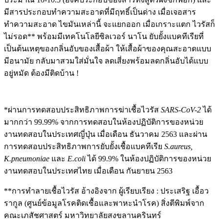
มีสารประกอบทำความสะอาดที่มีฤทธิ์เป็นด่าง เมื่อเจอสาร
ทำความสะอาด ไขมันเหล่านี้ จะแยกออก เมื่อเกราะแตก ไวรัสก็
ไม่รอด** พร้อมมีเทคโนโลยีซิลเวอร์ นาโน ยับยั้งแบคทีเรียที่
เป็นต้นเหตุของกลิ่นอับของเสื้อผ้า ให้เสื้อผ้าของคุณสะอาดแบบ
มีอนามัย กลับมาสวมใส่มั่นใจ ลดเสี่ยงพร้อมลดกลิ่นอับได้แบบ
อยู่หมัด ต้องมีติดบ้าน !
*ผ่านการทดสอบประสิทธิภาพการฆ่าเชื้อไวรัส
SARS-CoV-2
ได้
มากกว่า 99.99% จากการทดสอบในห้องปฏิบัติการของหน่วย
งานทดสอบในประเทศญี่ปุ่น เมื่อเดือน ธันวาคม 2563 และผ่าน
การทดสอบประสิทธิภาพการยับยั้งเชื้อแบคทีเรีย
S.aureus,
K.pneumoniae
และ
E.coli
ได้ 99.9% ในห้องปฏิบัติการของหน่วย
งานทดสอบในประเทศไทย เมื่อเดือน กันยายน 2563
**การทำลายเชื้อไวรัส อ้างอิงจาก ผู้เรียบเรียง : ประเสริฐ เอื้อว
รากูล (ศูนย์ข้อมูลโรคติดเชื้อและพาหะนำโรค) สิ่งตีพิมพ์จาก
คณะเภสัชศาสตร์ มหาวิทยาลัยสงขลานครินทร์