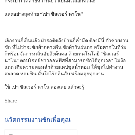
กระเป๋าไว้คลายหิว ก็นับว่าเป็นตัวเลือกที่ดีนะ
และอย่างสุดท้าย
“เปา ซิลเวอร์ นาโน”
เลิกงานก็เย็นแล้ว ฝ่ารถติดถึงบ้านก็ค่ำมืด ต้องมีนี่ ตัวช่วยงาน
ซัก ที่ไม่ว่าจะซักผ้ากลางคืน ซักผ้าวันฝนตก หรือตากในที่ร่ม
ก็พร้อมจัดการกลิ่นอับถึงต้นตอ ด้วยเทคโนโลยี "ซิลเวอร์
นาโน” ตอบโจทย์ชาวออฟฟิศที่สามารถซักได้ทุกเวลา ไม่ง้อ
แดด เติมความหอมฉ่ำด้วยแคปซูลน้ำหอม ให้ชุดไปทำงาน
สะอาด หอมฟิน มั่นใจไร้กลิ่นอับ พร้อมลุยทุกงาน
ใช้ เปา ซิลเวอร์ นาโน ลองเลย แล้วจะรู้
Share
นวัตกรรมงานซักเพื่อคุณ