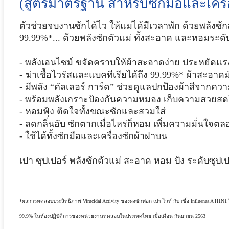
(สูตรมาตรฐาน สำหรับซักมือและเครื
ตัวช่วยจบงานซักได้ไว ให้แม่ได้มีเวลาพัก ด้วยพลังซั
99.99%*... ด้วยพลังซักตัวแม่ ทั้งสะอาด และหอมระดั
- พลังเอนไซม์ ขจัดคราบให้ผ้าสะอาดง่าย ประหยัดแร
- ฆ่าเชื้อไวรัสและแบคทีเรียได้ถึง 99.99%* ผ้าสะอาดมั
- มีพลัง “คัลเลอร์ การ์ด” ช่วยดูแลปกป้องผ้าสีจากคว
- พร้อมพลังเกราะป้องกันความหมอง เก็บความสวยสดใ
- หอมฟุ้ง ติดใจทั้งขณะซักและสวมใส่
- ลดกลิ่นอับ ซักตากเมื่อไหร่ก็หอม เพิ่มความมั่นใจตล
- ใช้ได้ทั้งซักมือและเครื่องซักผ้าฝาบน
เปา ซุปเปอร์ พลังซักตัวแม่ สะอาด หอม ปัง ระดับซุปเป
*ผลการทดสอบประสิทธิภาพ Virucidal Activity ของผงซักฟอก เปา ไวท์ กับ เชื้อ Influenza A H1
99.9% ในห้องปฏิบัติการของหน่วยงานทดสอบในประเทศไทย เมื่อเดือน กันยายน 2563