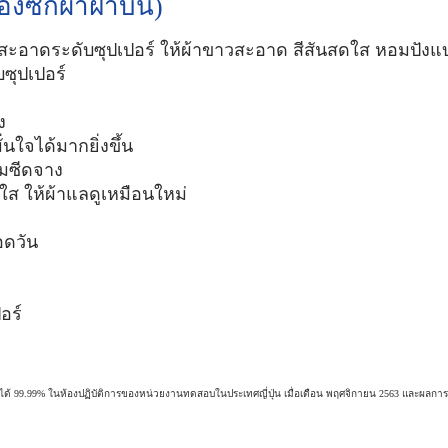
่องซักผ้าฝาบน)
กสะอาดระดับซุปเปอร์ ให้ผ้าขาวสะอาด สีสันสดใส หอมปังแบบไ
บซุปเปอร์
ง
่นใจได้มากยิ่งขึ้น
ามซีดจาง
ส ให้ผ้าแลดูเหมือนใหม่
อดวัน
อร์
N1 ได้ 99.99% ในห้องปฏิบัติการของหน่วยงานทดสอบในประเทศญี่ปุ่น เมื่อเดือน พฤศจิกายน 2563 และผลกา