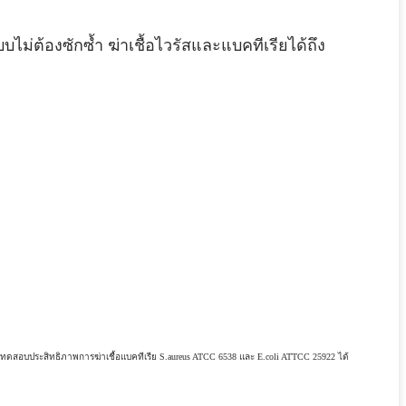
ม่ต้องซักซ้ำ ฆ่าเชื้อไวรัสและแบคทีเรียได้ถึง
รทดสอบประสิทธิภาพการฆ่าเชื้อแบคทีเรีย S.aureus ATCC 6538 และ E.coli ATTCC 25922 ได้