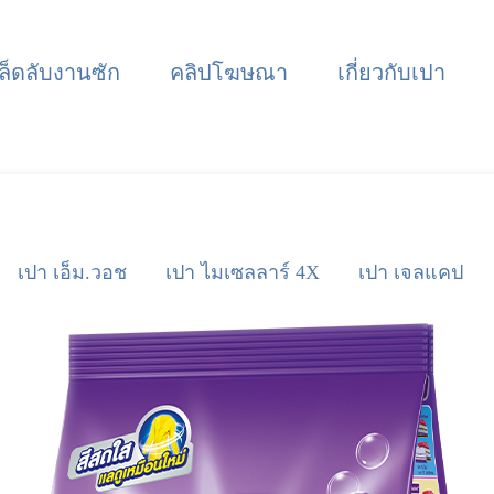
ล็ดลับงานซัก
คลิปโฆษณา
เกี่ยวกับเปา
เปา เอ็ม.วอช
เปา ไมเซลลาร์ 4X
เปา เจลแคป