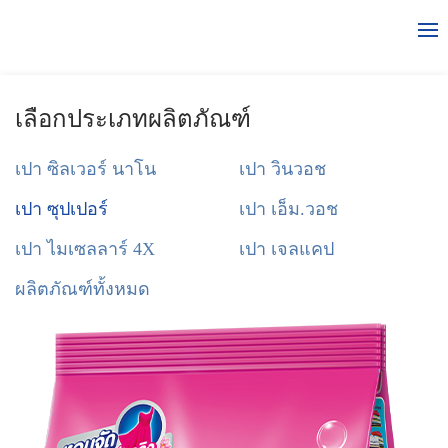
เลือกประเภทผลิตภัณฑ์
เปา ซิลเวอร์ นาโน
เปา วินวอช
เปา ซุปเปอร์
เปา เอ็ม.วอช
เปา ไมเซลลาร์ 4X
เปา เจลแคป
ผลิตภัณฑ์ทั้งหมด