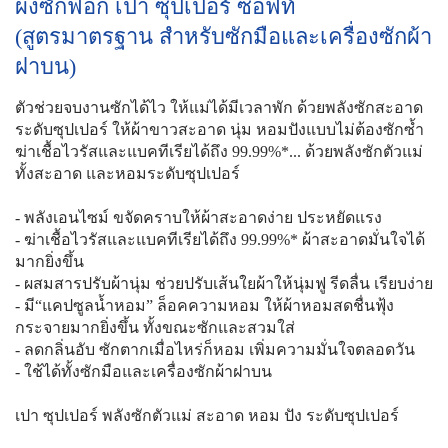
ผงซักฟอก เปา ซุปเปอร์ ซอฟท์
(สูตรมาตรฐาน สำหรับซักมือและเครื่องซักผ้า
ฝาบน)
ตัวช่วยจบงานซักได้ไว ให้แม่ได้มีเวลาพัก ด้วยพลังซักสะอาด
ระดับซุปเปอร์ ให้ผ้าขาวสะอาด นุ่ม หอมปังแบบไม่ต้องซักซ้ำ
ฆ่าเชื้อไวรัสและแบคทีเรียได้ถึง 99.99%*... ด้วยพลังซักตัวแม่
ทั้งสะอาด และหอมระดับซุปเปอร์
- พลังเอนไซม์ ขจัดคราบให้ผ้าสะอาดง่าย ประหยัดแรง
- ฆ่าเชื้อไวรัสและแบคทีเรียได้ถึง 99.99%* ผ้าสะอาดมั่นใจได้
มากยิ่งขึ้น
- ผสมสารปรับผ้านุ่ม ช่วยปรับเส้นใยผ้าให้นุ่มฟู รีดลื่น เรียบง่าย
- มี“แคปซูลน้ำหอม” ล็อคความหอม ให้ผ้าหอมสดชื่นฟุ้ง
กระจายมากยิ่งขึ้น ทั้งขณะซักและสวมใส่
- ลดกลิ่นอับ ซักตากเมื่อไหร่ก็หอม เพิ่มความมั่นใจตลอดวัน
- ใช้ได้ทั้งซักมือและเครื่องซักผ้าฝาบน
เปา ซุปเปอร์ พลังซักตัวแม่ สะอาด หอม ปัง ระดับซุปเปอร์