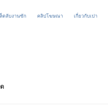
ล็ดลับงานซัก
คลิปโฆษณา
เกี่ยวกับเปา
ิด