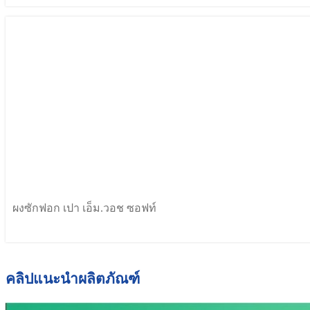
ผงซักฟอก เปา เอ็ม.วอช ซอฟท์
คลิปแนะนำผลิตภัณฑ์