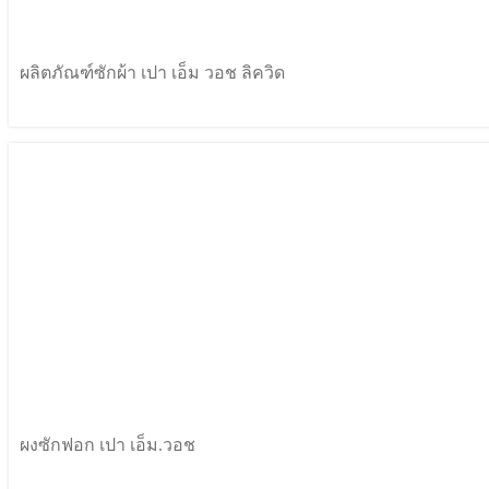
ผลิตภัณฑ์ซักผ้า เปา เอ็ม วอช ลิควิด
ผงซักฟอก เปา เอ็ม.วอช