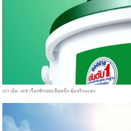
เปา เอ็ม.วอช เรื่องซักเยอะยืนหนึ่ง คุ้มจริงนะคะ