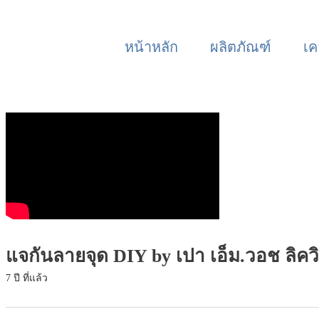
หน้าหลัก
ผลิตภัณฑ์
เค
แจกันลายจุด DIY by เปา เอ็ม.วอช ลิคว
7 ปี ที่แล้ว