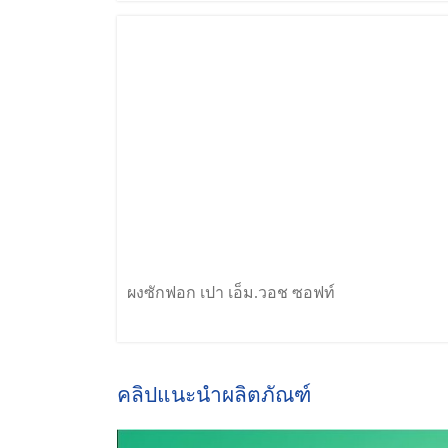
ผงซักฟอก เปา เอ็ม.วอช ซอฟท์
คลิปแนะนำผลิตภัณฑ์