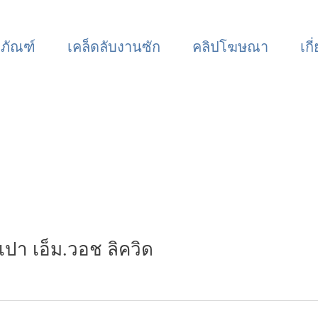
ตภัณฑ์
เคล็ดลับงานซัก
คลิปโฆษณา
เกี
ปา เอ็ม.วอช ลิควิด