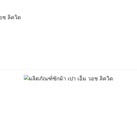
อช ลิควิด