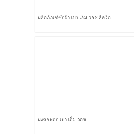
ผลิตภัณฑ์ซักผ้า เปา เอ็ม วอช ลิควิด
ผงซักฟอก เปา เอ็ม.วอช