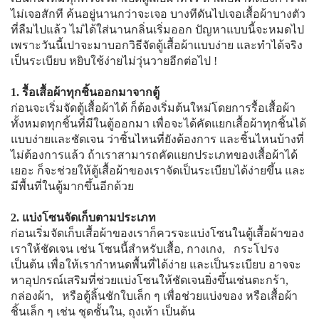
ไม่เจอสักที ค้นอยู่นานกว่าจะเจอ บางทีดันไปเจอเสื้อผ้าบางตัว
ที่ลืมไปแล้ว ไม่ได้ใส่นานกลิ่นเริ่มออก ปัญหาแบบนี้จะหมดไป
เพราะวันนี้เปาจะมาบอกวิธีจัดตู้เสื้อผ้าแบบง่าย และทำได้จริง
เป็นระเบียบ หยิบใช้ง่ายไม่วุ่นวายอีกต่อไป !
1. รื้อเสื้อผ้าทุกชิ้นออกมาจากตู้
ก่อนจะเริ่มจัดตู้เสื้อผ้าได้ ก็ต้องเริ่มต้นใหม่โดยการรื้อเสื้อผ้า
ทั้งหมดทุกชิ้นที่มีในตู้ออกมา เพื่อจะได้คัดแยกเสื้อผ้าทุกชิ้นได้
แบบง่ายและชัดเจน ว่าชิ้นไหนที่ยังต้องการ และชิ้นไหนบ้างที่
ไม่ต้องการแล้ว ถ้าเราสามารถคัดแยกประเภทของเสื้อผ้าได้
เยอะ ก็จะช่วยให้ตู้เสื้อผ้าของเราจัดเป็นระเบียบได้ง่ายขึ้น และ
มีพื้นที่ในตู้มากขึ้นอีกด้วย
2. แบ่งโซนจัดเก็บตามประเภท
ก่อนเริ่มจัดเก็บเสื้อผ้าของเราก็ควรจะแบ่งโซนในตู้เสื้อผ้าของ
เราให้ชัดเจน เช่น โซนนี้สำหรับเสื้อ, กางเกง, กระโปรง
เป็นต้น เพื่อให้เรากำหนดพื้นที่ได้ง่าย และเป็นระเบียบ อาจจะ
หาอุปกรณ์เสริมที่ช่วยแบ่งโซนให้ชัดเจนยิ่งขึ้นเช่นตะกร้า,
กล่องผ้า, หรือตู้ลิ้นชักใบเล็ก ๆ เพื่อช่วยแบ่งของ หรือเสื้อผ้า
ชิ้นเล็ก ๆ เช่น ชุดชั้นใน, ถุงเท้า เป็นต้น