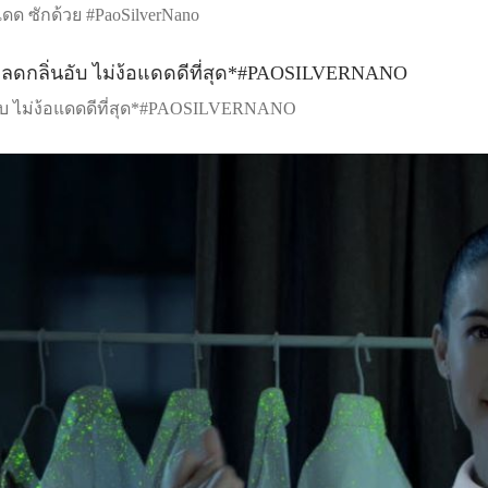
แดด ซักด้วย #PaoSilverNano
่นอับ ไม่ง้อแดดดีที่สุด*#PAOSILVERNANO