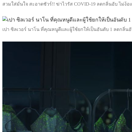
สวมใส่มั่นใจ สะอาดชัวร์!! ฆ่าไวรัส COVID-19 ลดกลิ่นอับ ไม่ง้อ
เปา ซิลเวอร์ นาโน ที่คุณหนูดีและผู้ใช้ยกให้เป็นอันดับ 1 ลดกลิ