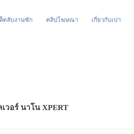
ล็ดลับงานซัก
คลิปโฆษณา
เกี่ยวกับเปา
ซิลเวอร์ นาโน XPERT