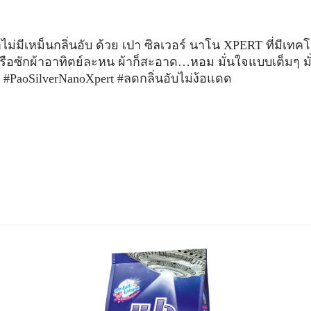
ผ้าไม่มีเหม็นกลิ่นอับ ด้วย เปา ซิลเวอร์ นาโน XPERT ที่มีเทคโ
ือซักผ้าอาทิตย์ละหน ผ้าก็สะอาด…หอม มั่นใจแบบเต็มๆ มั่น
#PaoSilverNanoXpert
#ลดกลิ่นอับไม่ง้อแดด