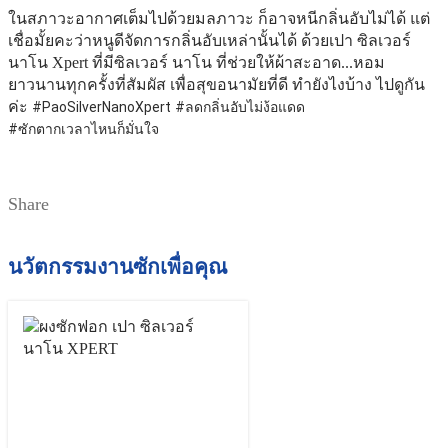
ในสภาวะอากาศเต็มไปด้วยมลภาวะ ก็อาจหนีกลิ่นอับไม่ได้ แต่
เชื่อมั้ยคะว่าหนูดีจัดการกลิ่นอับเหล่านั้นได้ ด้วยเปา ซิลเวอร์
นาโน Xpert ที่มีซิลเวอร์ นาโน ที่ช่วยให้ผ้าสะอาด...หอม
ยาวนานทุกครั้งที่สัมผัส เพื่อสุขอนามัยที่ดี ทำยังไงบ้าง ไปดูกัน
ค่ะ
#PaoSilverNanoXpert
#ลดกลิ่นอับไม่ง้อแดด
#ซักตากเวลาไหนก็มั่นใจ
Share
นวัตกรรมงานซักเพื่อคุณ