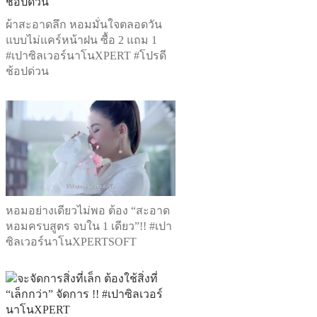
ผ้าสะอาดลึก หอมมั่นใจตลอดวัน
แบบไม่แคร์หน้าฝน ซื้อ 2 แถม 1
#เปาซิลเวอร์นาโนXPERT #โปรดี
ช้อปด่วน
หอมอย่างเดียวไม่พอ ต้อง “สะอาด
หอมครบสูตร จบใน 1 เดียว”!! #เปา
ซิลเวอร์นาโนXPERTSOFT