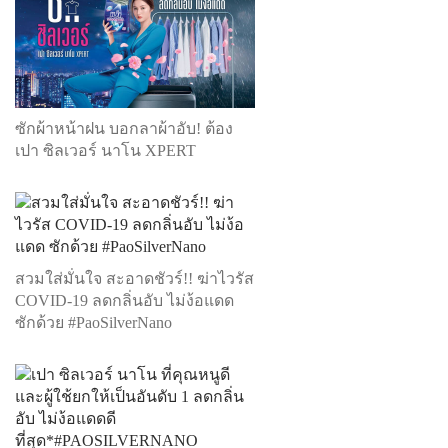
ซักผ้าหน้าฝน บอกลาผ้าอับ! ต้อง
เปา ซิลเวอร์ นาโน XPERT
สวมใส่มั่นใจ สะอาดชัวร์!! ฆ่าไวรัส
COVID-19 ลดกลิ่นอับ ไม่ง้อแดด
ซักด้วย #PaoSilverNano