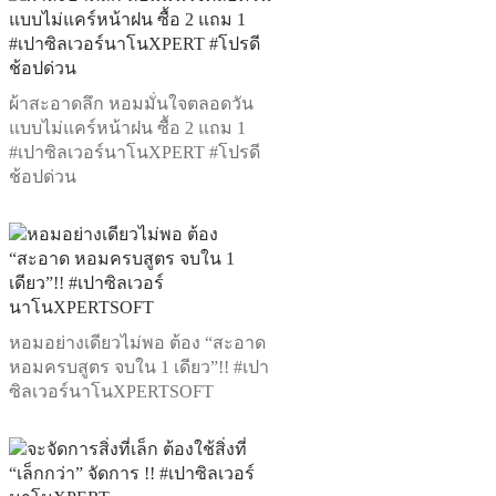
ผ้าสะอาดลึก หอมมั่นใจตลอดวัน
แบบไม่แคร์หน้าฝน ซื้อ 2 แถม 1
#เปาซิลเวอร์นาโนXPERT #โปรดี
ช้อปด่วน
หอมอย่างเดียวไม่พอ ต้อง “สะอาด
หอมครบสูตร จบใน 1 เดียว”!! #เปา
ซิลเวอร์นาโนXPERTSOFT