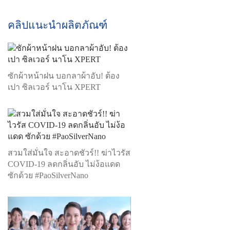
คลิปแนะนำผลิตภัณฑ์
ซักผ้าหน้าฝน บอกลาผ้าอับ! ต้อง
เปา ซิลเวอร์ นาโน XPERT
สวมใส่มั่นใจ สะอาดชัวร์!! ฆ่าไวรัส
COVID-19 ลดกลิ่นอับ ไม่ง้อแดด
ซักด้วย #PaoSilverNano