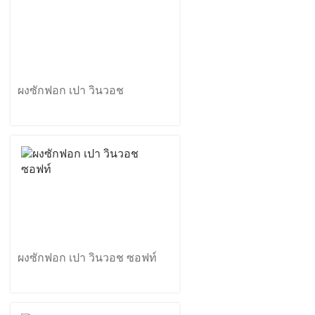
ผงซักฟอก เปา วินวอช
ผงซักฟอก เปา วินวอช ซอฟท์