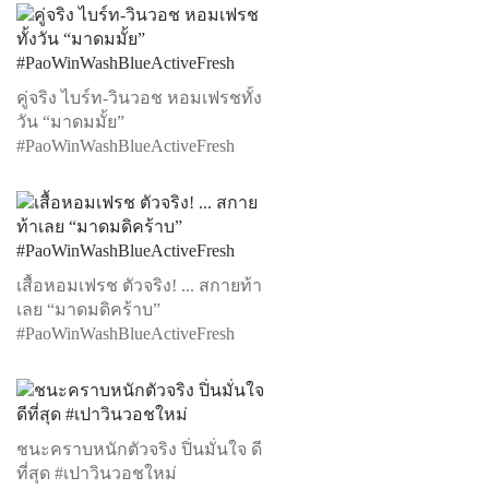
คู่จริง ไบร์ท-วินวอช หอมเฟรชทั้ง
วัน “มาดมมั้ย”
#PaoWinWashBlueActiveFresh
เสื้อหอมเฟรช ตัวจริง! ... สกายท้า
เลย “มาดมดิคร้าบ”
#PaoWinWashBlueActiveFresh
ชนะคราบหนักตัวจริง ปิ่นมั่นใจ ดี
ที่สุด #เปาวินวอชใหม่