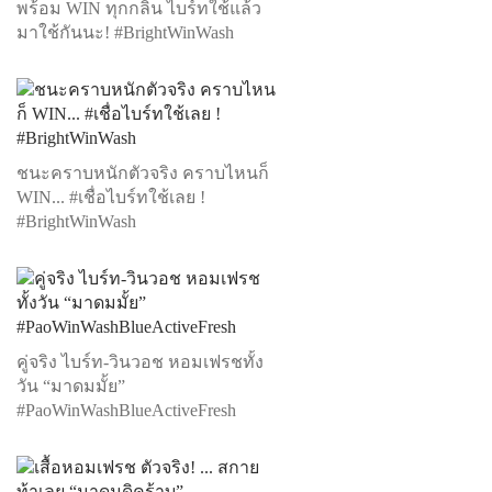
พร้อม WIN ทุกกลิ่น ไบร์ทใช้แล้ว
มาใช้กันนะ! #BrightWinWash
ชนะคราบหนักตัวจริง คราบไหนก็
WIN... #เชื่อไบร์ทใช้เลย !
#BrightWinWash
คู่จริง ไบร์ท-วินวอช หอมเฟรชทั้ง
วัน “มาดมมั้ย”
#PaoWinWashBlueActiveFresh