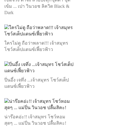
เข้ม ... เปา วินวอช ลิควิด Black &
Dark
ใครไม่ดู ถือว่าพลาด!!! เจ้าสมุทร
โชว์สเต็ปแดนซ์เฟี้ยวฟ้าว
ปิ่นอึ้ง เจทึ่ง ...เจ้าสมุทร โชว์สเต็ป
แดนซ์เฟี้ยวฟ้าว
น่าร๊อคอ่ะ!! เจ้าสมุทร โชว์หอม
สุดๆ ... แม่ปิ่น วินวอช ปลื้มสิคะ!