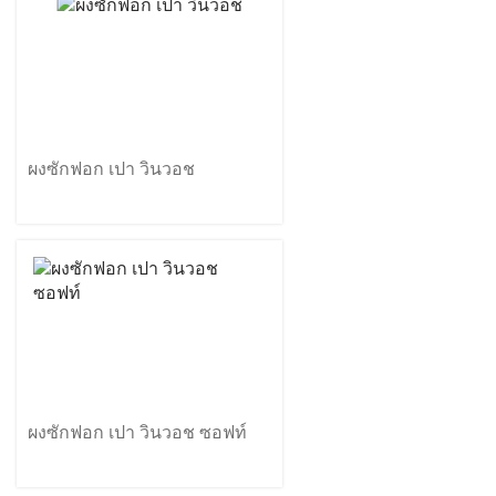
ผงซักฟอก เปา วินวอช
ผงซักฟอก เปา วินวอช ซอฟท์