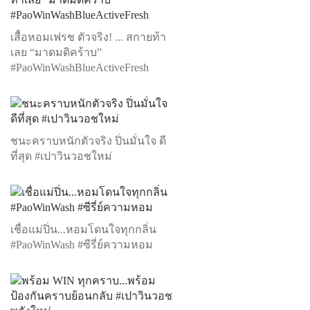
เสื้อหอมเฟรช ตัวจริง! ... สกายท้า
เลย “มาดมดิคร้าบ”
#PaoWinWashBlueActiveFresh
ชนะคราบหนักตัวจริง ปิ่นมั่นใจ ดี
ที่สุด #เปาวินวอชใหม่
เชื่อแม่ปิ่น...หอมโดนใจทุกกลิ่น
#PaoWinWash #ซีรี่ย์ความหอม