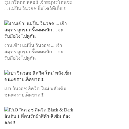
รุม กรี๊ดดด หล่อ!! เจ้าสมุทรโดนซะ
... แม่ปิ่น วินวอช ยิ้มโชว์ทีเด็ด!!!
งานเข้า! แม่ปิ่น วินวอช ... เจ้า
สมุทร ถูกรุมกรี๊ดดดหนัก ... จะ
รับมือไง ไปดูกัน
เปา วินวอช ลิควิด ใหม่ พลังเข้ม
ชนะคราบเด็ดขาด!!!