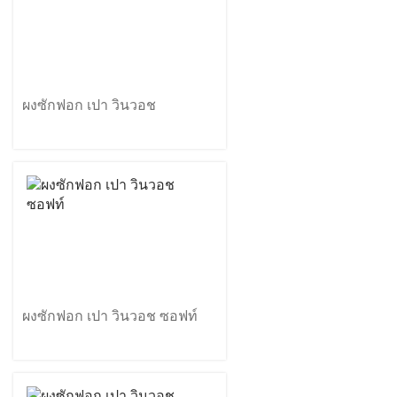
ผงซักฟอก เปา วินวอช
ผงซักฟอก เปา วินวอช ซอฟท์