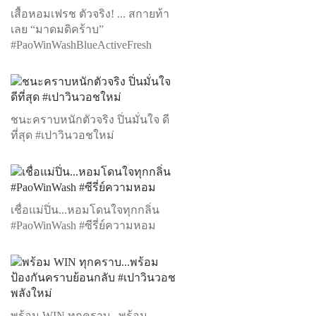
เสื้อหอมเฟรช ตัวจริง! ... สกายท้า
เลย “มาดมดิคร้าบ”
#PaoWinWashBlueActiveFresh
ชนะคราบหนักตัวจริง ปิ่นมั่นใจ ดี
ที่สุด #เปาวินวอชใหม่
เชื่อแม่ปิ่น...หอมโดนใจทุกกลิ่น
#PaoWinWash #ซีรี่ย์ความหอม
พร้อม WIN ทุกคราบ...พร้อม