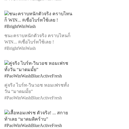
ชนะคราบหนักตัวจริง คราบไหนก็
WIN... #เชื่อไบร์ทใช้เลย !
#BrightWinWash
คู่จริง ไบร์ท-วินวอช หอมเฟรชทั้ง
วัน “มาดมมั้ย”
#PaoWinWashBlueActiveFresh