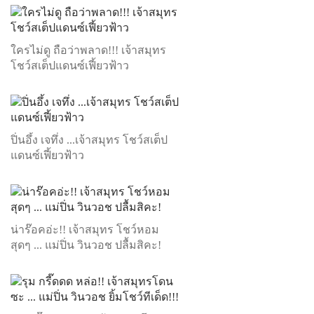
ใครไม่ดู ถือว่าพลาด!!! เจ้าสมุทร
โชว์สเต็ปแดนซ์เฟี้ยวฟ้าว
ปิ่นอึ้ง เจทึ่ง ...เจ้าสมุทร โชว์สเต็ป
แดนซ์เฟี้ยวฟ้าว
น่าร๊อคอ่ะ!! เจ้าสมุทร โชว์หอม
สุดๆ ... แม่ปิ่น วินวอช ปลื้มสิคะ!