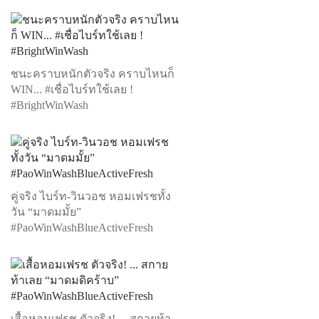
ชนะคราบหนักตัวจริง คราบไหนก็
WIN... #เชื่อไบร์ทใช้เลย !
#BrightWinWash
คู่จริง ไบร์ท-วินวอช หอมเฟรชทั้ง
วัน “มาดมมั้ย”
#PaoWinWashBlueActiveFresh
เสื้อหอมเฟรช ตัวจริง! ... สกายท้า