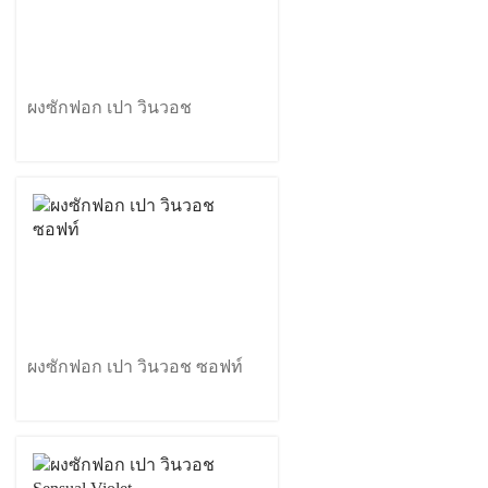
ผงซักฟอก เปา วินวอช
ผงซักฟอก เปา วินวอช ซอฟท์