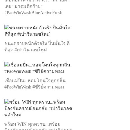
เลย “มาดมดิคร้าบ”
#PaoWinWashBlueActiveFresh
ชนะคราบหนักตัวจริง ปิ่นมั่นใจ ดี
ที่สุด #เปาวินวอชใหม่
เชื่อแม่ปิ่น...หอมโดนใจทุกกลิ่น
#PaoWinWash #ซีรี่ย์ความหอม
พร้อม WIN ทุกคราบ...พร้อม