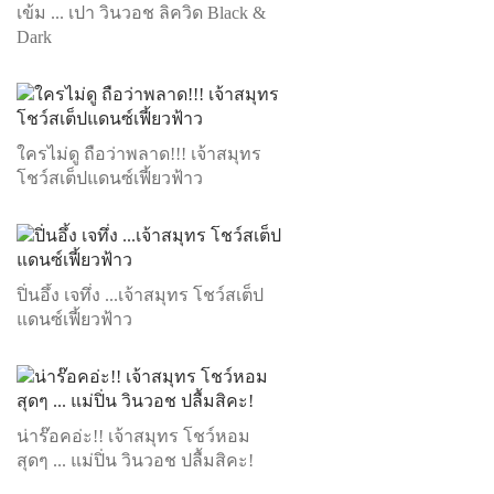
เข้ม ... เปา วินวอช ลิควิด Black &
Dark
ใครไม่ดู ถือว่าพลาด!!! เจ้าสมุทร
โชว์สเต็ปแดนซ์เฟี้ยวฟ้าว
ปิ่นอึ้ง เจทึ่ง ...เจ้าสมุทร โชว์สเต็ป
แดนซ์เฟี้ยวฟ้าว
น่าร๊อคอ่ะ!! เจ้าสมุทร โชว์หอม
สุดๆ ... แม่ปิ่น วินวอช ปลื้มสิคะ!