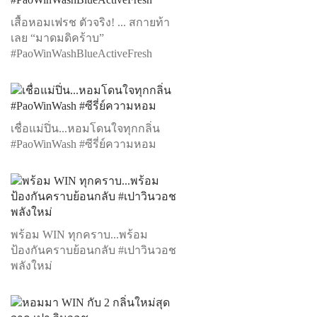
เสื้อหอมเฟรช ตัวจริง! ... สกายท้า
เลย “มาดมดิคร้าบ”
#PaoWinWashBlueActiveFresh
เชื่อแม่ปิ่น...หอมโดนใจทุกกลิ่น
#PaoWinWash #ซีรี่ย์ความหอม
พร้อม WIN ทุกคราบ...พร้อม
ป้องกันคราบย้อนกลับ #เปาวินวอช
พลังใหม่