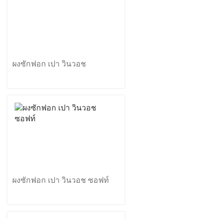
ผงซักฟอก เปา วินวอช
ผงซักฟอก เปา วินวอช ซอฟท์