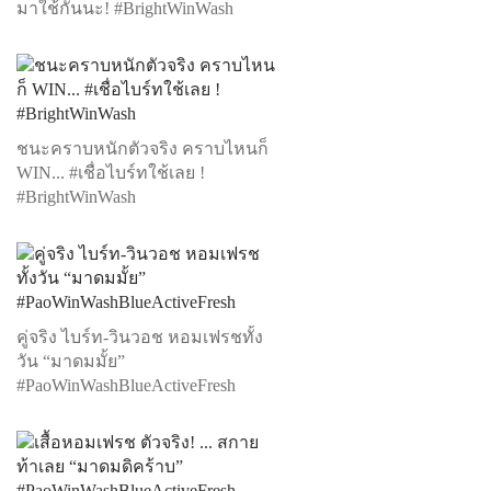
มาใช้กันนะ! #BrightWinWash
ชนะคราบหนักตัวจริง คราบไหนก็
WIN... #เชื่อไบร์ทใช้เลย !
#BrightWinWash
คู่จริง ไบร์ท-วินวอช หอมเฟรชทั้ง
วัน “มาดมมั้ย”
#PaoWinWashBlueActiveFresh