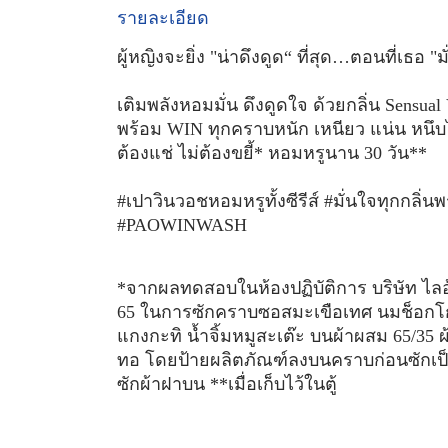
รายละเอียด
ผู้หญิงจะยิ่ง "น่าดึงดูด“ ที่สุด…ตอนที่เธอ "ม
เติมพลังหอมมั่น ดึงดูดใจ ด้วยกลิ่น Sensu
พร้อม WIN ทุกคราบหนัก เหนียว แน่น หนึบได
ต้องแช่ ไม่ต้องขยี้* หอมหรูนาน 30 วัน**
#เปาวินวอชหอมหรูทั้งซีรีส์ #มั่นใจทุกกลิ
#PAOWINWASH
*จากผลทดสอบในห้องปฏิบัติการ บริษัท ไลอ้
65 ในการซักคราบซอสมะเขือเทศ นมช็อกโ
แกงกะทิ น้ำจิ้มหมูสะเต๊ะ บนผ้าผสม 65/3
ทอ โดยป้ายผลิตภัณฑ์ลงบนคราบก่อนซักเป็นเ
ซักผ้าฝาบน **เมื่อเก็บไว้ในตู้