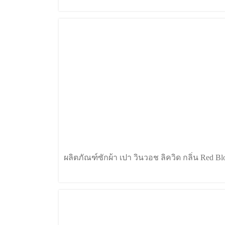
ผลิตภัณฑ์ซักผ้า เปา วินวอช ลิควิด กลิ่น Red B