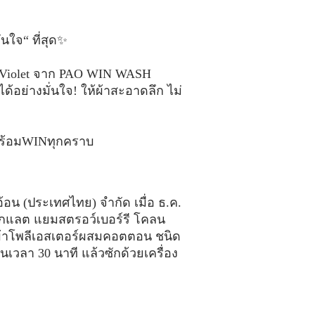
ั่นใจ“ ที่สุด✨
al Violet จาก PAO WIN WASH
้อย่างมั่นใจ! ให้ผ้าสะอาดลึก ไม่
่นพร้อมWINทุกคราบ
อน (ประเทศไทย) จำกัด เมื่อ ธ.ค.
กแลต แยมสตรอว์เบอร์รี โคลน
5 ผ้าโพลีเอสเตอร์ผสมคอตตอน ชนิด
วลา 30 นาที แล้วซักด้วยเครื่อง