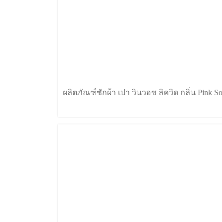
ผลิตภัณฑ์ซักผ้า เปา วินวอช ลิควิด กลิ่น Pink So