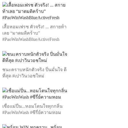
เสื้อหอมเฟรช ตัวจริง! ... สกายท้า
เลย “มาดมดิคร้าบ”
#PaoWinWashBlueActiveFresh
ชนะคราบหนักตัวจริง ปิ่นมั่นใจ ดี
ที่สุด #เปาวินวอชใหม่
เชื่อแม่ปิ่น...หอมโดนใจทุกกลิ่น
#PaoWinWash #ซีรี่ย์ความหอม