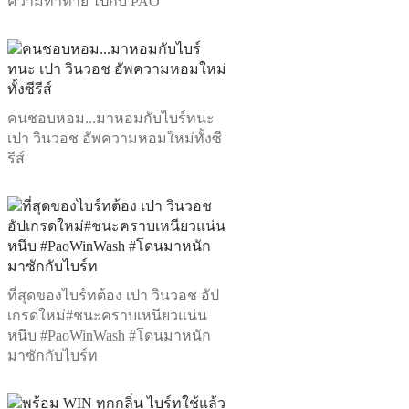
ความท้าทาย ไปกับ PAO
คนชอบหอม...มาหอมกับไบร์ทนะ
เปา วินวอช อัพความหอมใหม่ทั้งซี
รีส์
ที่สุดของไบร์ทต้อง เปา วินวอช อัป
เกรดใหม่#ชนะคราบเหนียวแน่น
หนึบ #PaoWinWash #โดนมาหนัก
มาซักกับไบร์ท