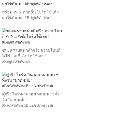
พร้อม WIN ทุกกลิ่น ไบร์ทใช้แล้ว
มาใช้กันนะ! #BrightWinWash
ชนะคราบหนักตัวจริง คราบไหนก็
WIN... #เชื่อไบร์ทใช้เลย !
#BrightWinWash
คู่จริง ไบร์ท-วินวอช หอมเฟรชทั้ง
วัน “มาดมมั้ย”
#PaoWinWashBlueActiveFresh