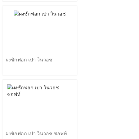
ผงซักฟอก เปา วินวอช
ผงซักฟอก เปา วินวอช ซอฟท์