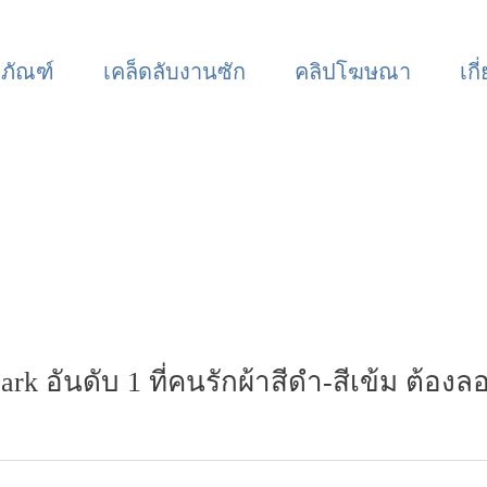
ตภัณฑ์
เคล็ดลับงานซัก
คลิปโฆษณา
เกี
k อันดับ 1 ที่คนรักผ้าสีดำ-สีเข้ม ต้องล