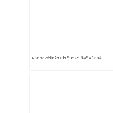
ผลิตภัณฑ์ซักผ้า เปา วินวอช ลิควิด โกลด์