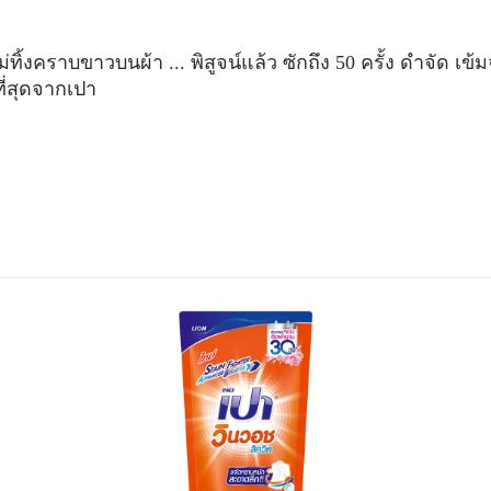
่ทิ้งคราบขาวบนผ้า ... พิสูจน์แล้ว ซักถึง 50 ครั้ง ดำจัด เข้
ที่สุดจากเปา