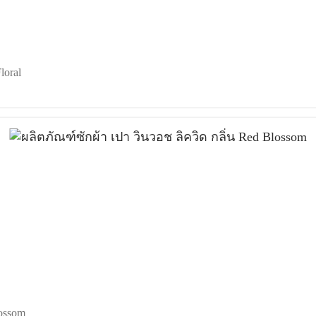
loral
lossom