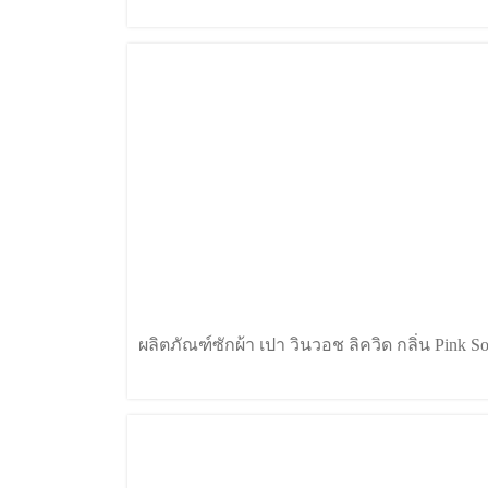
ผลิตภัณฑ์ซักผ้า เปา วินวอช ลิควิด กลิ่น Pink So